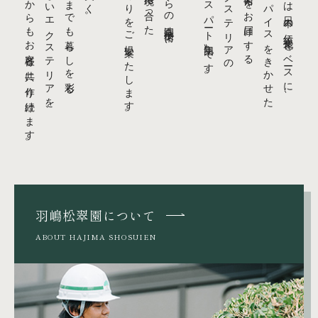
これからもお客様と共に作り続けます。
色褪せないエクステリアを、
いつまでも暮らしを彩る
空間づくりをご提案いたします。
大正七年創業からの造園技術で、
〝エキスパート集団〟です。
造園・エクステリアの
〝空間の芸術〟をお届けする
当社のスパイスをきかせた
私たちは日本の伝統文化をベースに、
羽嶋松翠園について
ABOUT HAJIMA SHOSUIEN